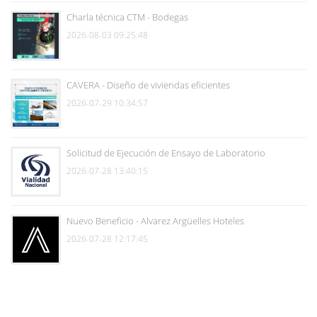
Charla técnica CTM - Bodegas
2026-08-03 09:25:48
CAVERA - Diseño de viviendas eficientes
2026-07-29 10:34:57
Solicitud de Ejecución de Ensayo de Laboratorio
2026-07-28 13:40:15
Nuevo Beneficio - Alvarez Argüelles Hoteles
2026-07-28 12:17:45