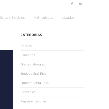
icios y Servicios
Matriculados
Listados
CATEGORÍAS
Noticias
Beneficios
Ofertas laborales
Equipos Gral. Pico
Equipos Santa Rosa
Convenios
Reglamentaciones