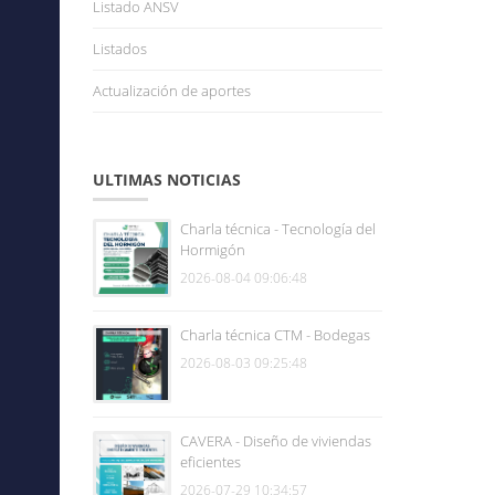
Listado ANSV
Listados
Actualización de aportes
ULTIMAS NOTICIAS
Charla técnica - Tecnología del
Hormigón
2026-08-04 09:06:48
Charla técnica CTM - Bodegas
2026-08-03 09:25:48
CAVERA - Diseño de viviendas
eficientes
2026-07-29 10:34:57