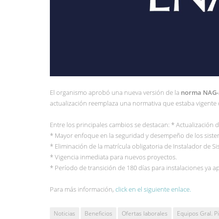
El organismo aprobó una nueva versión de la
norma NAG-
actualización reemplaza una normativa que estaba vigente
Entre los principales cambios se destacan: * Actualización d
* Mayor enfoque en la seguridad y desempeño de los sist
* Eliminación de la matrícula obligatoria de Instalador de 
* Vigencia inmediata para nuevos proyectos.
* Período de transición de 180 días para instalaciones ya 
Para más información,
click en el siguiente enlace.
Noticias
Beneficios
Ofertas laborales
Equipos Gral. P