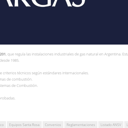
201
, que regula las instalaciones industriales de gas natural en Argentina. Est
 desde 1985.
e criterios técnicos según estándares internacionales.
emas de combustión.
Sistemas de Combustión.
aprobadas.
ico
Equipos Santa Rosa
Convenios
Reglamentaciones
Listado ANSV