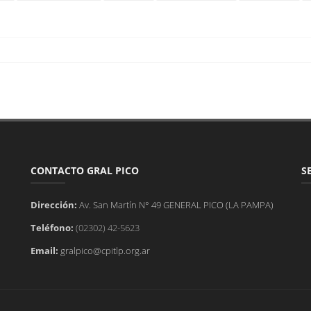
CONTACTO GRAL PICO
S
Dirección:
Av. San Martín N° 49 GENERAL PICO (LA PAMPA)
Teléfono:
(02302) 42-5623
Email:
gralpico@cpitlp.org.ar