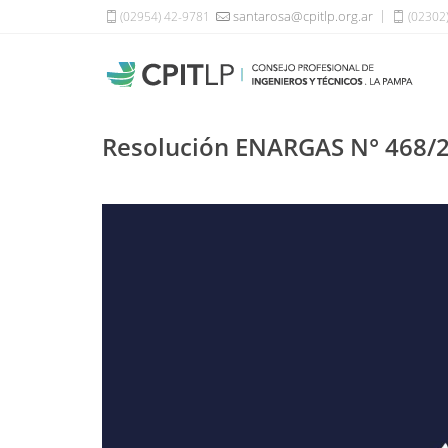
santarosa@cpitlp.org.ar
(02954) 42-9781
(02302
Resolución ENARGAS N° 468/