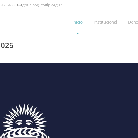
gralpico@cpitlp.org.ar
) 42-5623
Inicio
Institucional
Benef
2026