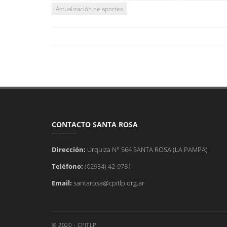
Actualización de aportes
CONTACTO SANTA ROSA
Dirección:
Urquiza N° 564 SANTA ROSA (LA PAMPA)
Teléfono:
(02954) 42-9781
Email:
santarosa@cpitlp.org.ar
© 2020 - CPITLP