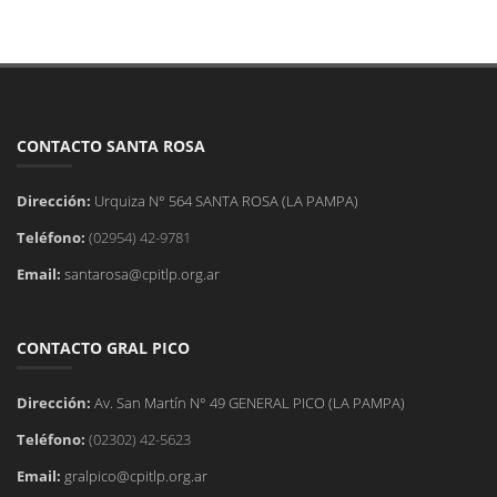
CONTACTO SANTA ROSA
Dirección:
Urquiza N° 564 SANTA ROSA (LA PAMPA)
Teléfono:
(02954) 42-9781
Email:
santarosa@cpitlp.org.ar
CONTACTO GRAL PICO
Dirección:
Av. San Martín N° 49 GENERAL PICO (LA PAMPA)
Teléfono:
(02302) 42-5623
Email:
gralpico@cpitlp.org.ar