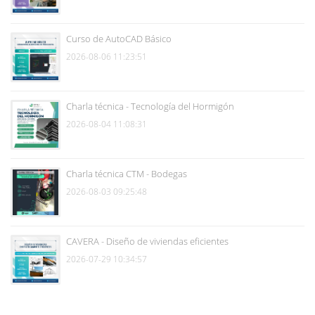
Curso de AutoCAD Básico
2026-08-06 11:23:51
Charla técnica - Tecnología del Hormigón
2026-08-04 11:08:31
Charla técnica CTM - Bodegas
2026-08-03 09:25:48
CAVERA - Diseño de viviendas eficientes
2026-07-29 10:34:57