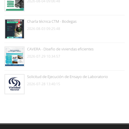
2026-08-04 09:06:48
Charla técnica CTM - Bodegas
2026-08-03 09:25:48
CAVERA - Diseño de viviendas eficientes
2026-07-29 10:34:57
Solicitud de Ejecución de Ensayo de Laboratorio
2026-07-28 13:40:15