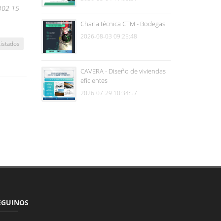
2302 15
Charla técnica CTM - Bodegas
2026-08-03 09:25:48
Listados
CAVERA - Diseño de viviendas
eficientes
2026-07-29 10:34:57
EGUINOS