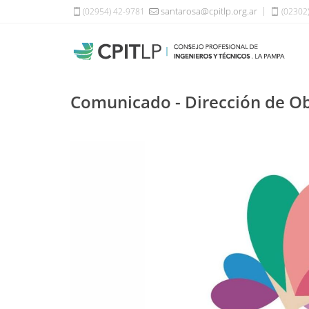
santarosa@cpitlp.org.ar
(02954) 42-9781
(02302
Comunicado - Dirección de Ob