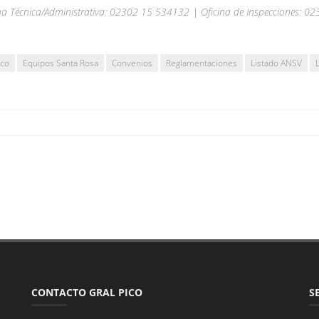
na Técnica/Administrativa: 02302 15 534132 | Oficina de Inspecciones: 0
ico
Equipos Santa Rosa
Convenios
Reglamentaciones
Listado ANSV
CONTACTO GRAL PICO
S