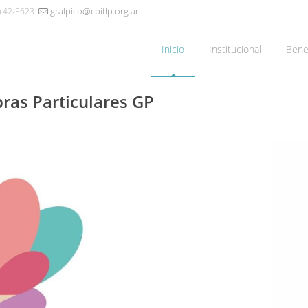
gralpico@cpitlp.org.ar
) 42-5623
Inicio
Institucional
Benef
ras Particulares GP