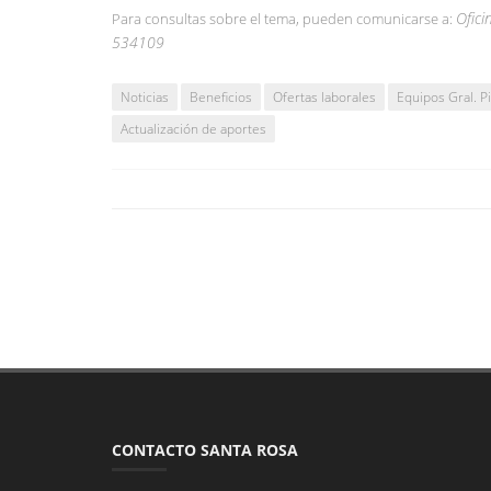
Ofici
Para consultas sobre el tema, pueden comunicarse a:
534109
Noticias
Beneficios
Ofertas laborales
Equipos Gral. P
Actualización de aportes
CONTACTO SANTA ROSA