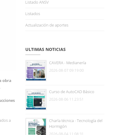
Listado ANSV
Listados
Actualización de aportes
ULTIMAS NOTICIAS
CAVERA - Medianería
2026-08-07 09:19:00
a obra
.
Curso de AutoCAD Básico
2026-08-06 11:23:51
ucciones
uados a
Charla técnica - Tecnología del
Hormigón
2026-08-04 11:08:31