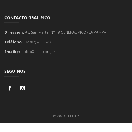
CONTACTO GRAL PICO
Dirección:
Av. San Martín N° 49 GENERAL PICO (LA PAMPA)
Teléfono:
(02302) 42-5623
Email:
gralpico@cpitlp.org.ar
SEGUINOS
© 2020 - CPITLP