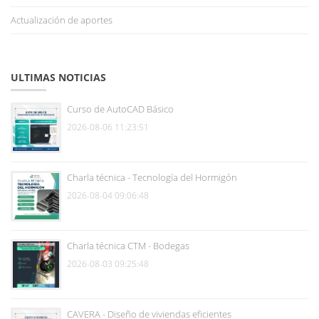
Actualización de aportes
ULTIMAS NOTICIAS
Curso de AutoCAD Básico
2026-08-06 11:23:51
Charla técnica - Tecnología del Hormigón
2026-08-04 09:06:48
Charla técnica CTM - Bodegas
2026-08-03 09:25:48
CAVERA - Diseño de viviendas eficientes