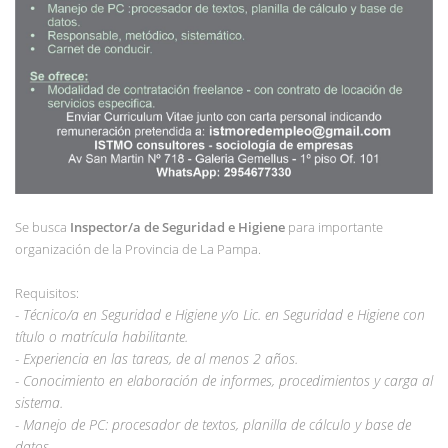
Se busca
Inspector/a de Seguridad e Higiene
para importante
organización de la Provincia de La Pampa.
Requisitos:
- Técnico/a en Seguridad e Higiene y/o Lic. en Seguridad e Higiene con
título o matrícula habilitante.
- Experiencia en las tareas, de al menos 2 años.
- Conocimiento en elaboración de informes, procedimientos y carga al
sistema.
- Manejo de PC: procesador de textos, planilla de cálculo y base de
datos.