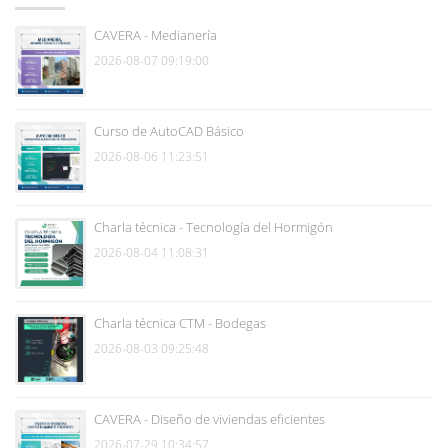
CAVERA - Medianería
2026-08-07 09:19:00
Curso de AutoCAD Básico
2026-08-06 11:23:51
Charla técnica - Tecnología del Hormigón
2026-08-04 11:08:31
Charla técnica CTM - Bodegas
2026-08-03 09:25:48
CAVERA - Diseño de viviendas eficientes
2026-07-29 10:34:57