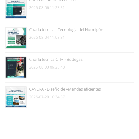
2026-08-06 11:23:51
Charla técnica - Tecnología del Hormigón
2026-08-04 11:08:31
Charla técnica CTM - Bodegas
2026-08-03 09:25:48
CAVERA - Diseño de viviendas eficientes
2026-07-29 10:34:57