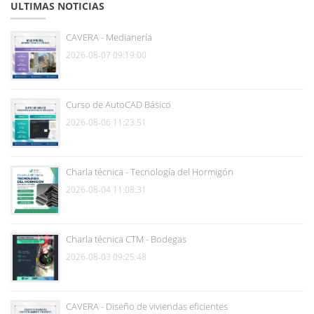
ULTIMAS NOTICIAS
CAVERA - Medianería
2026-08-07 09:19:00
Curso de AutoCAD Básico
2026-08-06 11:23:51
Charla técnica - Tecnología del Hormigón
2026-08-04 11:08:31
Charla técnica CTM - Bodegas
2026-08-03 09:25:48
CAVERA - Diseño de viviendas eficientes