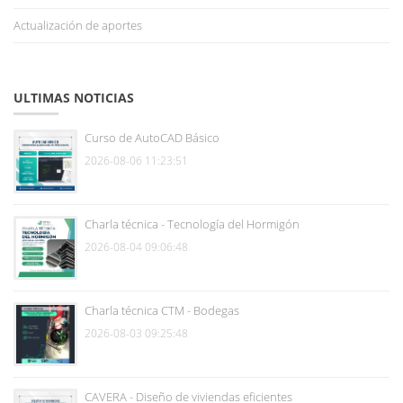
Actualización de aportes
ULTIMAS NOTICIAS
Curso de AutoCAD Básico
2026-08-06 11:23:51
Charla técnica - Tecnología del Hormigón
2026-08-04 09:06:48
Charla técnica CTM - Bodegas
2026-08-03 09:25:48
CAVERA - Diseño de viviendas eficientes