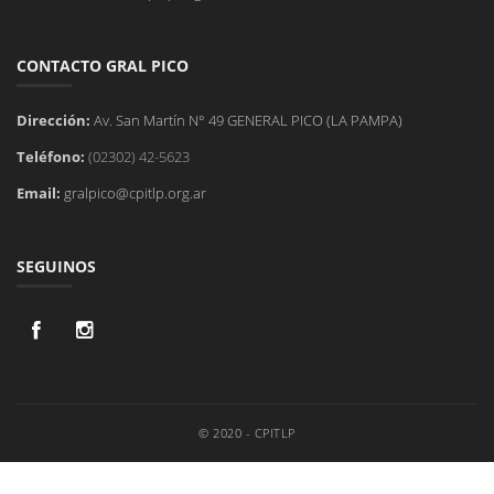
CONTACTO GRAL PICO
Dirección:
Av. San Martín N° 49 GENERAL PICO (LA PAMPA)
Teléfono:
(02302) 42-5623
Email:
gralpico@cpitlp.org.ar
SEGUINOS
© 2020 - CPITLP