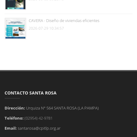
CAVERA - Diseño de viviendas eficientes
2026-07-29 10:34:57
CONTACTO SANTA ROSA
Dirección:
Urquiza N° 564 SANTA ROSA (LA PAMPA)
Teléfono:
(02954) 42-9781
Email:
santarosa@cpitlp.org.ar