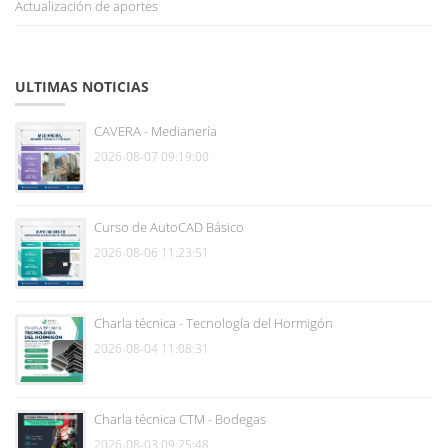
Actualización de aportes
ULTIMAS NOTICIAS
CAVERA - Medianería
2026-08-07 09:19:00
Curso de AutoCAD Básico
2026-08-06 11:23:51
Charla técnica - Tecnología del Hormigón
2026-08-04 11:08:31
Charla técnica CTM - Bodegas
2026-08-03 09:25:48