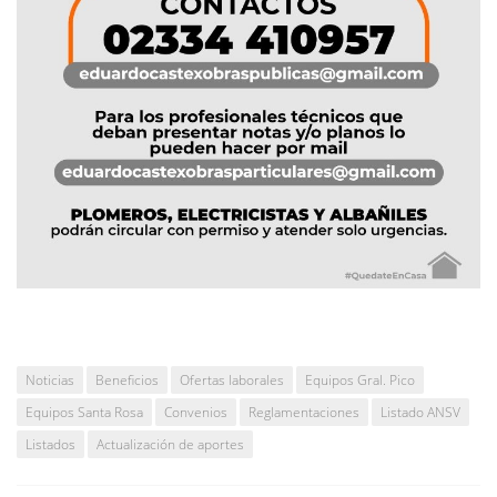
Noticias
Beneficios
Ofertas laborales
Equipos Gral. Pico
Equipos Santa Rosa
Convenios
Reglamentaciones
Listado ANSV
Listados
Actualización de aportes