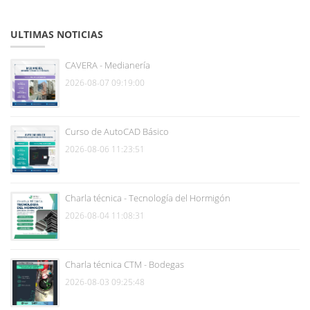
ULTIMAS NOTICIAS
CAVERA - Medianería
2026-08-07 09:19:00
Curso de AutoCAD Básico
2026-08-06 11:23:51
Charla técnica - Tecnología del Hormigón
2026-08-04 11:08:31
Charla técnica CTM - Bodegas
2026-08-03 09:25:48