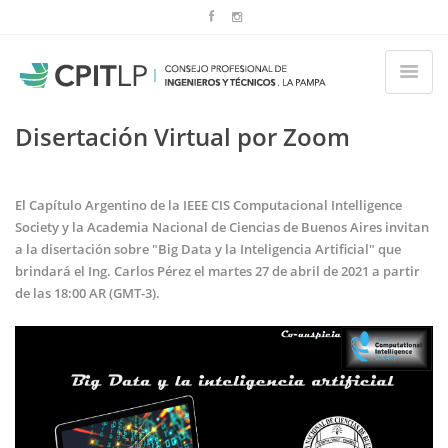
Disertación Virtual por Zoom
El Capítulo Argentino de la IEEE CIS Computacional Intelligence
Society y la Academia Nacional de Ciencias de Buenos Aires invitan
a la disertación sobre "Big Data y la Inteligencia Artificial" que
brindará el Ing. Carlos Pérez el martes 27 de abril de 2021 a partir
de las 18:00 AR (GMT-3).