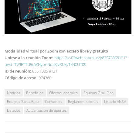
Modalidad virtual por Zoom con acceso libre y gratuito
Unirse a la reunión Zoom:
https://us02web.zoom.us/j/83573359121?
pwd=TWlETTU5eWNybnNoaXJvRUxyTkNXUT09
ID de reunión:
835 7335 9121
Código de acceso:
074360
Noticias
Beneficios
Ofertas laborales
Equipos Gral. Pico
Equipos Santa Rosa
Convenios
Reglamentaciones
Listado ANSV
Listados
Actualización de aportes