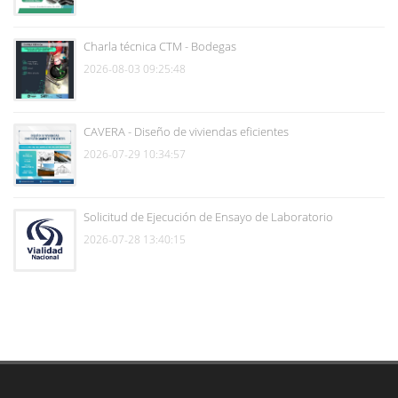
Charla técnica CTM - Bodegas
2026-08-03 09:25:48
CAVERA - Diseño de viviendas eficientes
2026-07-29 10:34:57
Solicitud de Ejecución de Ensayo de Laboratorio
2026-07-28 13:40:15