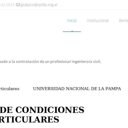
gralpico@cpitlp.org.ar
) 42-5623
Inicio
Institucional
Benef
ado a la contratación de un profesional ingeniero/a civil.