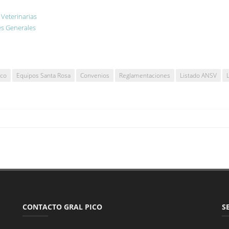
 Veterinarias
es Generales
ico
Equipos Santa Rosa
Convenios
Reglamentaciones
Listado ANSV
CONTACTO GRAL PICO
S