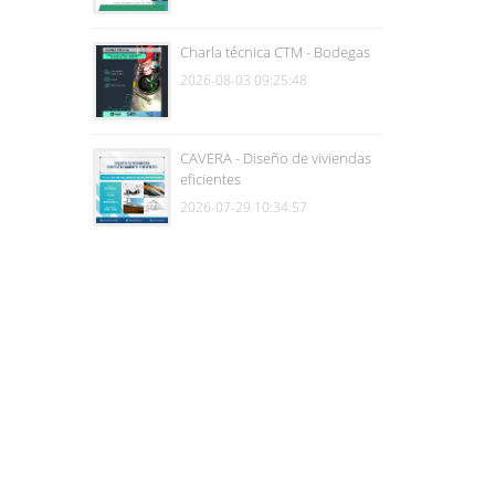
Charla técnica CTM - Bodegas
2026-08-03 09:25:48
CAVERA - Diseño de viviendas
eficientes
2026-07-29 10:34:57