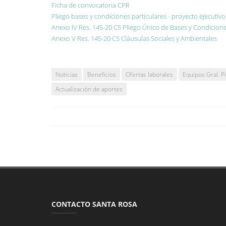
Ficha de convocatoria CPR
Pliego bases y condiciones particulares - proyecto ejecutivo
Anexo IV Res. 145-20 CS Pliego Único de Bases y Condicion
Anexo V Res. 145-20 CS Cláusulas Sociales y Ambientales
Noticias
Beneficios
Ofertas laborales
Equipos Gral. P
Actualización de aportes
CONTACTO SANTA ROSA