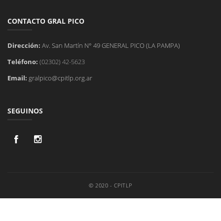
CONTACTO GRAL PICO
Dirección:
Av. San Martín N° 49 GENERAL PICO (LA PAMPA)
Teléfono:
(02302) 42-5623
Email:
gralpico@cpitlp.org.ar
SEGUINOS
© 2020 - CPITLP