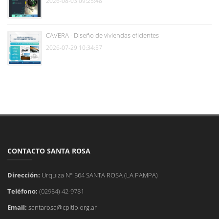
2026-08-03 09:25:48
CAVERA - Diseño de viviendas eficientes
2026-07-29 10:34:57
CONTACTO SANTA ROSA
Dirección:
Urquiza N° 564 SANTA ROSA (LA PAMPA)
Teléfono:
(02954) 42-9781
Email:
santarosa@cpitlp.org.ar