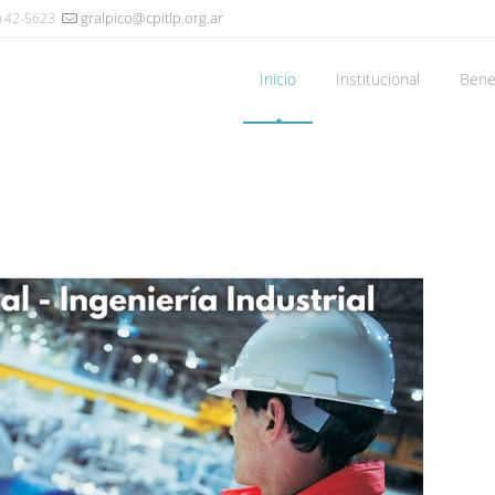
gralpico@cpitlp.org.ar
) 42-5623
Inicio
Institucional
Benef