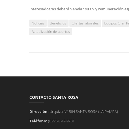
Interesados/as deberán enviar su CV y remuneración es
Noticias
Beneficios
Ofertas laborales
Equipos Gral. P
Actualización de aportes
CONTACTO SANTA ROSA
Dirección:
Urquiza N° 564 SANTA ROSA (LA PAMPA)
Teléfono:
(02954) 42-9781