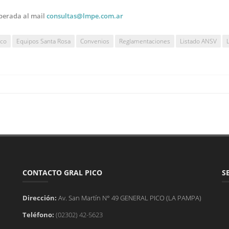
perada al mail
consultas@lmpe.com.ar
ico
Equipos Santa Rosa
Convenios
Reglamentaciones
Listado ANSV
CONTACTO GRAL PICO
S
Dirección:
Av. San Martín N° 49 GENERAL PICO (LA PAMPA)
Teléfono:
(02302) 42-5623