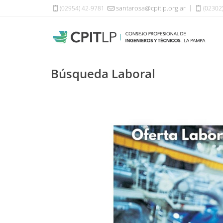
santarosa@cpitlp.org.ar
(02954) 42-9781
(02302
Búsqueda Laboral