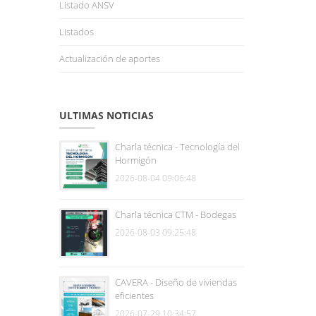
Listado ANSV
Listados
Actualización de aportes
ULTIMAS NOTICIAS
Charla técnica - Tecnología del
Hormigón
2026-08-04 09:06:48
Charla técnica CTM - Bodegas
2026-08-03 09:25:48
CAVERA - Diseño de viviendas
eficientes
2026-07-29 10:34:57